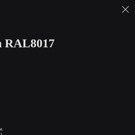
а RAL8017
м.
)