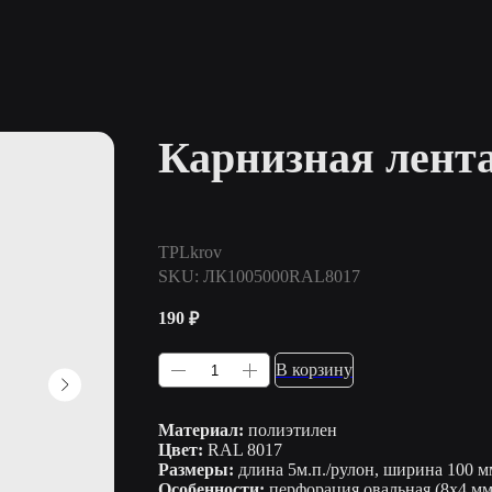
Карнизная лент
TPLkrov
SKU:
ЛК1005000RAL8017
190
₽
В корзину
Материал:
полиэтилен
Цвет:
RAL 8017
Размеры:
длина 5м.п./рулон, ширина 100 м
Особенности:
перфорация овальная (8х4 мм